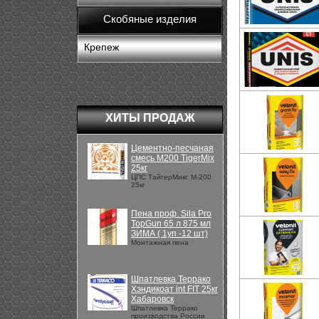
Скобяные изделия
Крепеж
ХИТЫ ПРОДАЖ
Цементно-песчаная
смесь М200 TigerMix
25кг
ЦПС ТайгерМикс М-200
25кг
Пена проф. Sila Pro
TopGun 65 л 875 мл
ЗИМА ( 1уп -12 шт)
Монтажная пена
Шпатлевка Террако
Хэндикоат int FIT 25кг
Хабаровск
Шпатлевка Террако
производства России