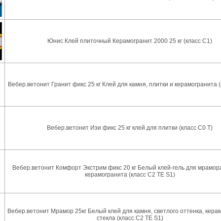
Юнис Клей плиточный Керамогранит 2000 25 кг (класс С1)
Вебер.ветонит Гранит фикс 25 кг Клей для камня, плитки и керамогранита (
Вебер.ветонит Изи фикс 25 кг клей для плитки (класс С0 Т)
Вебер.ветонит Комфорт Экстрим фикс 20 кг Белый клей-гель для мрамора
керамогранита (класс С2 TE S1)
Вебер.ветонит Мрамор 25кг Белый клей для камня, светлого оттенка, кера
стекла (класс С2 TE S1)