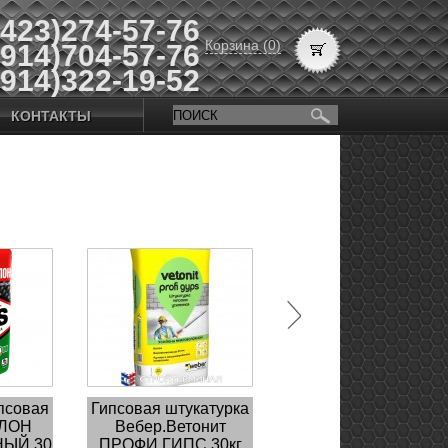
(423)274-57-76
Корзина (0)
(914)704-57-76
(914)322-19-52
КОНТАКТЫ
псовая
Гипсовая штукатурка
ЛОН
Вебер.Ветонит
ЫЙ 30
ПРОФИ ГИПС 30кг