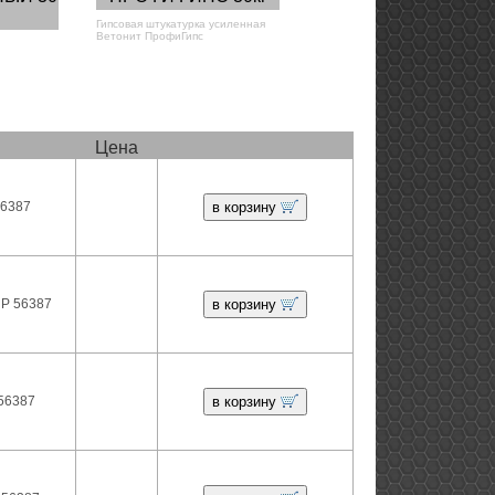
Гипсовая штукатурка усиленная
Ветонит ПрофиГипс
Цена
56387
в корзину
 Р 56387
в корзину
 56387
в корзину