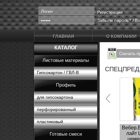
Регистрация
Забыли пароль?
/
Вх
ГЛАВНАЯ
О КОМПАНИИ
КАТАЛОГ
Скачать п
Листовые материалы
СПЕЦПРЕ
Гипсокартон / ГВЛ-В
Профиль
для гипсокартона
перфорированный
пластиковый
Вебер.
лайт 
Готовые смеси
цеме