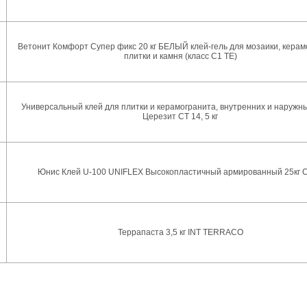
Ветонит Комфорт Супер фикс 20 кг БЕЛЫЙ клей-гель для мозаики, керам
плитки и камня (класс C1 TE)
Универсальный клей для плитки и керамогранита, внутренних и наружны
Церезит CT 14, 5 кг
Юнис Клей U-100 UNIFLEX Высокопластичный армированный 25кг 
Террапаста 3,5 кг INT TERRACO