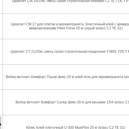
Церезит CM 16/25кг, смесь сухая строительная клеевая C2 TE, ГОСТ Р
Церезит CM 17 для плитки и керамогранита Эластичный клей с арми
микроволокнами Fibre Forse 25 кг серый (класс С2 ТЕ S1)
Церезит CT 21/25кг, смесь сухая строительная кладочная T M50, ГОСТ 
Вебер.ветонит Комфорт Пауэр фикс 20 кг клей-гель для керамогранита (кл
Вебер.ветонит Комфорт Супер фикс 20 кг для мозаики 1/54 (класс С
Юнис Клей плиточный U-300 MaxiFlex 25 кг (класс С2 ТЕ S1)