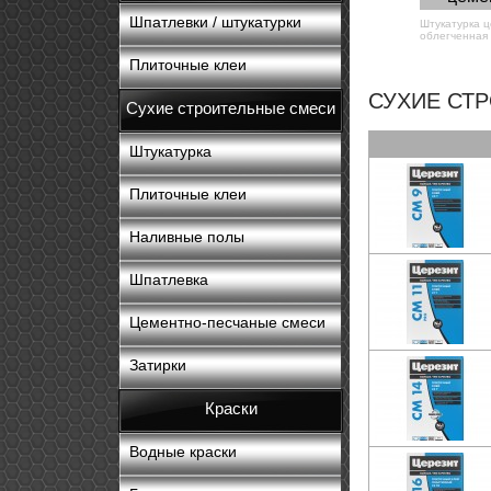
Шпатлевки / штукатурки
Штукатурка 
облегченная 
Плиточные клеи
СУХИЕ СТ
Сухие строительные смеси
Штукатурка
Плиточные клеи
Наливные полы
Шпатлевка
Цементно-песчаные смеси
Затирки
Краски
Водные краски