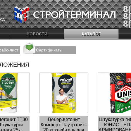
8
8
од
8
Скачать прайс-лист
НОВОСТИ
КАТАЛОГ
райс-лист
Сертификаты
ДЛОЖЕНИЯ
Ветонит ТТ30
Вебер.ветонит
Штукатурка ги
Штукатурка
Комфорт Пауэр фикс
ЮНИС ТЕП
нтная 25кг
20 кг клей-гель для
АРМИРОВАНН