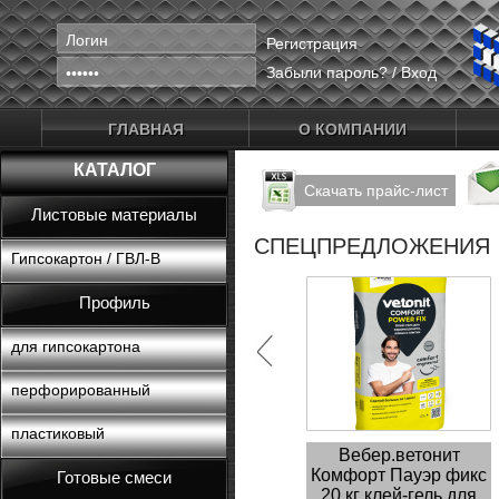
Регистрация
Забыли пароль?
/
Вход
ГЛАВНАЯ
О КОМПАНИИ
КАТАЛОГ
Скачать прайс-лист
Листовые материалы
СПЕЦПРЕДЛОЖЕНИЯ
Гипсокартон / ГВЛ-В
Профиль
для гипсокартона
перфорированный
пластиковый
Вебер.ветонит
Комфорт Пауэр фикс
Готовые смеси
20 кг клей-гель для