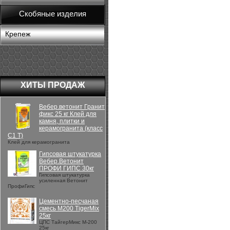
Скобяные изделия
Крепеж
ХИТЫ ПРОДАЖ
Вебер.ветонит Гранит
фикс 25 кг Клей для
камня, плитки и
керамогранита (класс
С1 Т)
Клей для керамогранита
Гипсовая штукатурка
Вебер.Ветонит
ПРОФИ ГИПС 30кг
Гипсовая штукатурка
усиленная Ветонит
ПрофиГипс
Цементно-песчаная
смесь М200 TigerMix
25кг
ЦПС ТайгерМикс М-200
25кг