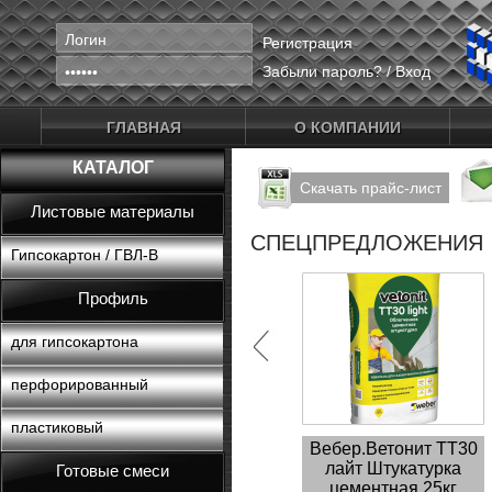
Регистрация
Забыли пароль?
/
Вход
ГЛАВНАЯ
О КОМПАНИИ
КАТАЛОГ
Скачать прайс-лист
Листовые материалы
СПЕЦПРЕДЛОЖЕНИЯ
Гипсокартон / ГВЛ-В
Профиль
для гипсокартона
перфорированный
пластиковый
Вебер.Ветонит ТТ30
лайт Штукатурка
Готовые смеси
цементная 25кг