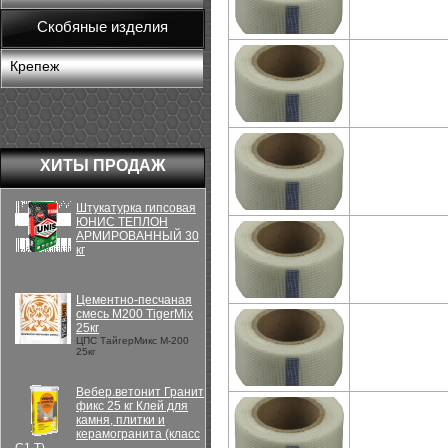
Скобяные изделия
Крепеж
ХИТЫ ПРОДАЖ
Штукатурка гипсовая
ЮНИС ТЕПЛОН
АРМИРОВАННЫЙ 30
кг
Цементно-песчаная
смесь М200 TigerMix
25кг
ЦПС ТайгерМикс М-200
25кг
Вебер.ветонит Гранит
фикс 25 кг Клей для
камня, плитки и
керамогранита (класс