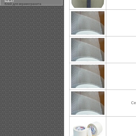
С1 Т)
Клей для керамогранита
Се