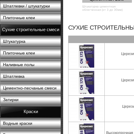
Шпатлевки / штукатурки
Штукатурка цементная
облегченная (от 3 до 30мм)
Плиточные клеи
СУХИЕ СТРОИТЕЛЬНЫ
Сухие строительные смеси
Штукатурка
Плиточные клеи
Церези
Наливные полы
Шпатлевка
Церези
Цементно-песчаные смеси
Затирки
Церези
Краски
Водные краски
Высокопрочная 