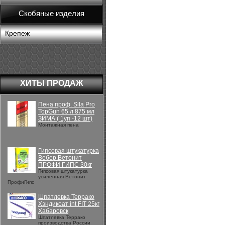
Скобяные изделия
Крепеж
ХИТЫ ПРОДАЖ
Пена проф. Sila Pro
TopGun 65 л 875 мл
ЗИМА ( 1уп -12 шт)
Монтажная пена
Гипсовая штукатурка
Вебер.Ветонит
ПРОФИ ГИПС 30кг
Гипсовая штукатурка
усиленная Ветонит
ПрофиГипс
Шпатлевка Террако
Хэндикоат int FIT 25кг
Хабаровск
Шпатлевка Террако
производства России