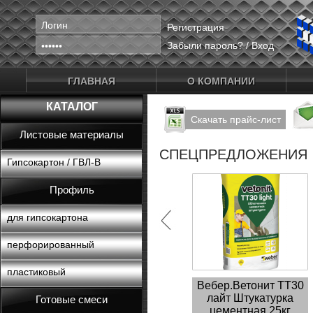
Регистрация
Забыли пароль?
/
Вход
ГЛАВНАЯ
О КОМПАНИИ
КАТАЛОГ
Скачать прайс-лист
Листовые материалы
СПЕЦПРЕДЛОЖЕНИЯ
Гипсокартон / ГВЛ-В
Профиль
для гипсокартона
перфорированный
пластиковый
Вебер.Ветонит ТТ30
лайт Штукатурка
Готовые смеси
цементная 25кг