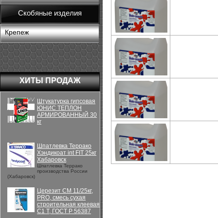
Скобяные изделия
Крепеж
ХИТЫ ПРОДАЖ
Штукатурка гипсовая
ЮНИС ТЕПЛОН
АРМИРОВАННЫЙ 30
кг
Шпатлевка Террако
Хэндикоат int FIT 25кг
Хабаровск
Шпатлевка Террако
производства России
(Хабаровск)
Церезит CM 11/25кг,
PRO, смесь сухая
строительная клеевая
C1 T, ГОСТ Р 56387