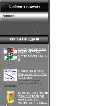
Скобяные изделия
Крепеж
ХИТЫ ПРОДАЖ
Штукатурка гипсовая
ЮНИС ТЕПЛОН
АРМИРОВАННЫЙ 30
кг
Шпатлевка Террако
Хэндикоат int FIT 25кг
Хабаровск
Шпатлевка Террако
производства России
(Хабаровск)
Вебер.ветонит Гранит
фикс 25 кг Клей для
камня, плитки и
керамогранита (класс