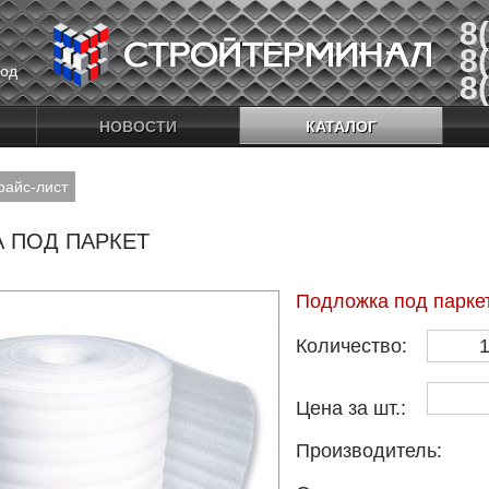
8
8
од
8
Скачать прайс-лист
НОВОСТИ
КАТАЛОГ
райс-лист
 ПОД ПАРКЕТ
Подложка под паркет 
Количество:
Цена за шт.:
Производитель: