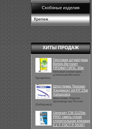
Скобяные изделия
Крепеж
ХИТЫ ПРОДАЖ
Гипсовая штукатурка
Вебер.Ветонит
ПРОФИ ГИПС 30кг
Гипсовая штукатурка
усиленная Ветонит
ПрофиГипс
Шпатлевка Террако
Хэндикоат int FIT 25кг
Хабаровск
Шпатлевка Террако
производства России
(Хабаровск)
Церезит CM 11/25кг,
PRO, смесь сухая
строительная клеевая
C1 T, ГОСТ Р 56387