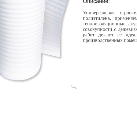
Описание:
Универсальная строит
полиэтилена, применяе
теплоизоляционные, акус
совокупности с дешевиз
работ делают ее иде
производственных поме