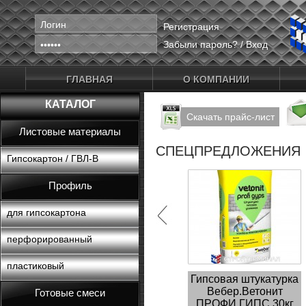
Регистрация
Забыли пароль?
/
Вход
ГЛАВНАЯ
О КОМПАНИИ
КАТАЛОГ
Скачать прайс-лист
Листовые материалы
СПЕЦПРЕДЛОЖЕНИЯ
Гипсокартон / ГВЛ-В
Профиль
для гипсокартона
перфорированный
пластиковый
Гипсовая штукатурка
Вебер.Ветонит
Готовые смеси
ПРОФИ ГИПС 30кг