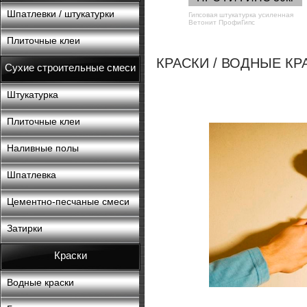
Шпатлевки / штукатурки
Гипсовая штукатурка усиленная
Ветонит ПрофиГипс
Плиточные клеи
КРАСКИ / ВОДНЫЕ КР
Сухие строительные смеси
Штукатурка
Плиточные клеи
Наливные полы
Шпатлевка
Цементно-песчаные смеси
Затирки
Краски
Водные краски