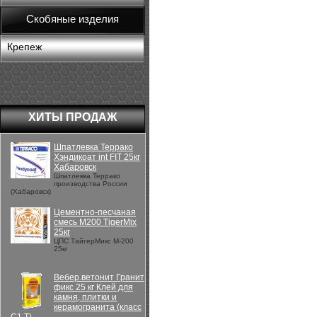
Скобяные изделия
Крепеж
ХИТЫ ПРОДАЖ
Шпатлевка Террако
Хэндикоат int FIT 25кг
Хабаровск
Шпатлевка Террако
производства России
(Хабаровск)
Цементно-песчаная
смесь М200 TigerMix
25кг
ЦПС ТайгерМикс М-200
25кг
Вебер.ветонит Гранит
фикс 25 кг Клей для
камня, плитки и
керамогранита (класс