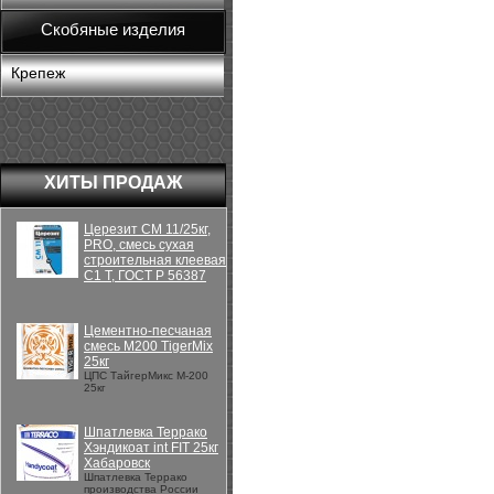
Скобяные изделия
Крепеж
ХИТЫ ПРОДАЖ
Церезит CM 11/25кг,
PRO, смесь сухая
строительная клеевая
C1 T, ГОСТ Р 56387
Цементно-песчаная
смесь М200 TigerMix
25кг
ЦПС ТайгерМикс М-200
25кг
Шпатлевка Террако
Хэндикоат int FIT 25кг
Хабаровск
Шпатлевка Террако
производства России