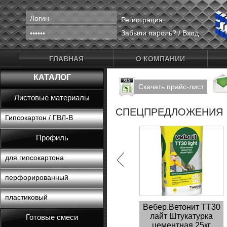
Регистрация
Забыли пароль?
/
Вход
ГЛАВНАЯ
О КОМПАНИИ
КАТАЛОГ
Скачать прайс-лист
Листовые материалы
СПЕЦПРЕДЛОЖЕНИЯ
Гипсокартон / ГВЛ-В
Профиль
для гипсокартона
перфорированный
пластиковый
Вебер.Ветонит ТТ30
лайт Штукатурка
Готовые смеси
цементная 25кг